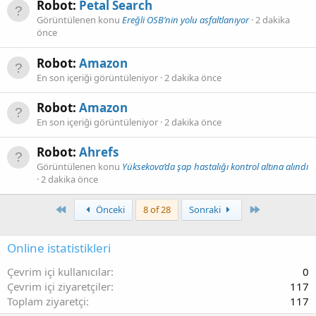
Robot:
Petal Search
Görüntülenen konu
Ereğli OSB’nin yolu asfaltlanıyor
2 dakika
önce
Robot:
Amazon
En son içeriği görüntüleniyor
2 dakika önce
Robot:
Amazon
En son içeriği görüntüleniyor
2 dakika önce
Robot:
Ahrefs
Görüntülenen konu
Yüksekova’da şap hastalığı kontrol altına alındı
2 dakika önce
First
Son
Önceki
8 of 28
Sonraki
Online istatistikleri
Çevrim içi kullanıcılar
0
Çevrim içi ziyaretçiler
117
Toplam ziyaretçi
117