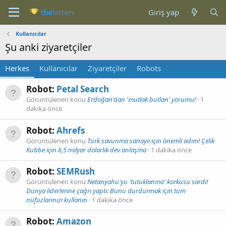
Giriş yap
Kullanıcılar
Şu anki ziyaretçiler
Herkes
Kullanıcılar
Ziyaretçiler
Robots
Robot:
Petal Search
Görüntülenen konu
Erdoğan'dan 'mutlak butlan' yorumu!
1
dakika önce
Robot:
Ahrefs
Görüntülenen konu
Türk savunma sanayii için önemli adım! Çelik
Kubbe için 6,5 milyar dolarlık dev anlaşma
1 dakika önce
Robot:
SEMRush
Görüntülenen konu
Netanyahu'yu 'tutuklanma' korkusu sardı!
Dünya liderlerine çağrı yaptı: Bunu durdurmak için tüm
nüfuzlarınızı kullanın
1 dakika önce
Robot:
Amazon