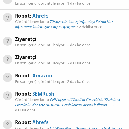
En son içeriği görüntüleniyor
1 dakika önce
Robot:
Ahrefs
Görüntülenen konu
Türkiye'nin konuştuğu olay! Fatma Nur
öğretmeni katletmişti: Çarpıcı gelişme!
2 dakika önce
Ziyaretçi
En son içeriği görüntüleniyor
2 dakika önce
Ziyaretçi
En son içeriği görüntüleniyor
2 dakika önce
Robot:
Amazon
En son içeriği görüntüleniyor
2 dakika önce
Robot:
SEMRush
Görüntülenen konu
CNN afişe etti! İsrail'in Gazze'deki 'Sivrisinek
Protokolü' dehşete düşürdü: Canlı kalkan olarak kullanıp...
2
dakika önce
Robot:
Ahrefs
Görüntülenen konu
UEFA'nın Merih Demiral kararına tepkiler peş