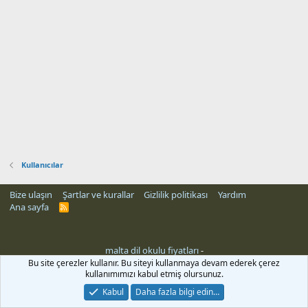
Kullanıcılar
Bize ulaşın
Şartlar ve kurallar
Gizlilik politikası
Yardım
Ana sayfa
R
S
S
malta dil okulu fiyatları
-
Bu site çerezler kullanır. Bu siteyi kullanmaya devam ederek çerez
kullanımımızı kabul etmiş olursunuz.
Kabul
Daha fazla bilgi edin…