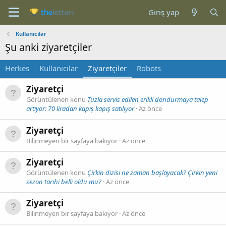
Giriş yap
Kullanıcılar
Şu anki ziyaretçiler
Herkes
Kullanıcılar
Ziyaretçiler
Robots
Ziyaretçi
Görüntülenen konu
Tuzla servis edilen erikli dondurmaya talep
artıyor: 70 liradan kapış kapış satılıyor
Az önce
Ziyaretçi
Bilinmeyen bir sayfaya bakıyor
Az önce
Ziyaretçi
Görüntülenen konu
Çirkin dizisi ne zaman başlayacak? Çirkin yeni
sezon tarihi belli oldu mu?
Az önce
Ziyaretçi
Bilinmeyen bir sayfaya bakıyor
Az önce