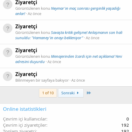
Ziyaretçi
Görüntülenen konu
Neymar'ın maç sonrası gerginlik yaşadığı
anlar!
Az önce
Ziyaretçi
Görüntülenen konu
Savaşta kritik gelişme! Anlaşmanın son hali
sunuldu: "Hamaney'in onayı bekleniyor"
Az önce
Ziyaretçi
Görüntülenen konu
Menajerinden Icardi için net açıklama! Yeni
adresini duyurdu
Az önce
Ziyaretçi
Bilinmeyen bir sayfaya bakıyor
Az önce
Son
1 of 10
Sonraki
Online istatistikleri
Çevrim içi kullanıcılar
0
Çevrim içi ziyaretçiler
192
Toplam ziyaretçi
192