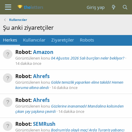
Giriş yap
Kullanıcılar
Şu anki ziyaretçiler
Herkes
Kullanıcılar
Ziyaretçiler
Robots
Robot:
Amazon
Görüntülenen konu
04 Ağustos 2026 Salı burçları neler bekliyor?
14 dakika önce
Robot:
Ahrefs
Görüntülenen konu
Gölde temizlik yaparken eline takıldı! Hemen
koruma altına alındı
14 dakika önce
Robot:
Ahrefs
Görüntülenen konu
Gözlerine inanamadı! Mandalina kolisinden
çıkan şey şaşkına çevirdi
14 dakika önce
Robot:
SEMRush
Görüntülenen konu
Bodrum'da olaylı maç! Arda Turan’a yabancı