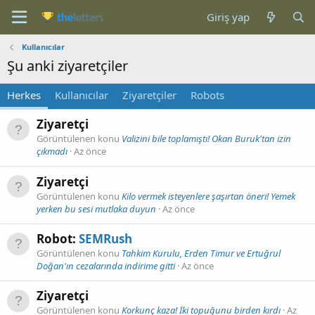
Giriş yap
Kullanıcılar
Şu anki ziyaretçiler
Herkes
Kullanıcılar
Ziyaretçiler
Robots
Ziyaretçi
Görüntülenen konu
Valizini bile toplamıştı! Okan Buruk'tan izin
çıkmadı
Az önce
Ziyaretçi
Görüntülenen konu
Kilo vermek isteyenlere şaşırtan öneri! Yemek
yerken bu sesi mutlaka duyun
Az önce
Robot:
SEMRush
Görüntülenen konu
Tahkim Kurulu, Erden Timur ve Ertuğrul
Doğan'ın cezalarında indirime gitti
Az önce
Ziyaretçi
Görüntülenen konu
Korkunç kaza! İki topuğunu birden kırdı
Az