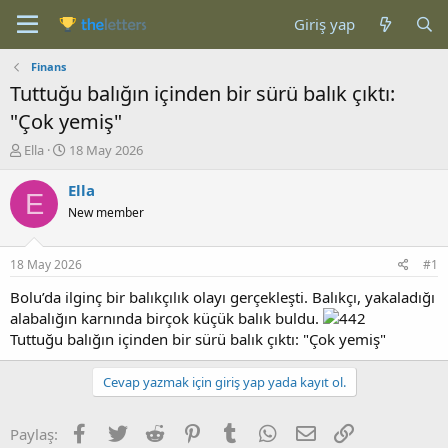
Giriş yap
Finans
Tuttuğu balığın içinden bir sürü balık çıktı:
"Çok yemiş"
K
B
Ella
18 May 2026
o
a
n
ş
Ella
E
b
l
New member
u
a
y
n
u
g
18 May 2026
#1
b
ı
a
ç
Bolu’da ilginç bir balıkçılık olayı gerçekleşti. Balıkçı, yakaladığı
ş
t
alabalığın karnında birçok küçük balık buldu.
l
a
Tuttuğu balığın içinden bir sürü balık çıktı: "Çok yemiş"
a
r
t
i
Cevap yazmak için giriş yap yada kayıt ol.
a
h
n
i
Facebook
Twitter
Reddit
Pinterest
Tumblr
WhatsApp
E-posta
Link
Paylaş: