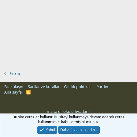
Finans
Bize ulaşın
Şartlar ve kurallar
Gizlilik politikası
Yardım
Ana sayfa
R
S
S
malta dil okulu fiyatları
-
Bu site çerezler kullanır. Bu siteyi kullanmaya devam ederek çerez
kullanımımızı kabul etmiş olursunuz.
Kabul
Daha fazla bilgi edin…