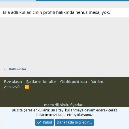
Ella adlı kullanıcının profili hakkında henüz mesaj yok.
Kullanıcılar
Bize ulaşın
Şartlar ve kurallar
Gizlilik politikası
Yardım
Ana sayfa
R
S
S
malta dil okulu fiyatları
-
Bu site çerezler kullanır. Bu siteyi kullanmaya devam ederek çerez
kullanımımızı kabul etmiş olursunuz.
Kabul
Daha fazla bilgi edin…