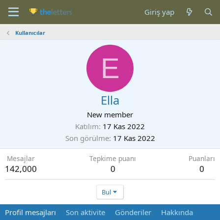
Giriş yap
Kullanıcılar
E
Ella
New member
Katılım
17 Kas 2022
Son görülme
17 Kas 2022
Mesajlar
Tepkime puanı
Puanları
142,000
0
0
Bul
Profil mesajları
Son aktivite
Gönderiler
Hakkında