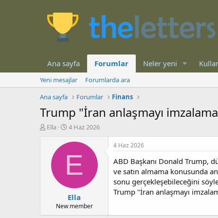
Ana sayfa
Forumlar
Neler yeni
Kullan
Yeni mesajlar
Forumlarda ara
Ana sayfa
Forumlar
Finans
Trump "İran anlaşmayı imzalamay
K
B
Ella
4 Haz 2026
o
a
n
ş
4 Haz 2026
b
l
E
ABD Başkanı Donald Trump, dünya
u
a
y
n
ve satın almama konusunda anl
u
g
sonu gerçekleşebileceğini söyl
b
ı
Trump "İran anlaşmayı imzalama
Ella
a
ç
ş
t
New member
l
a