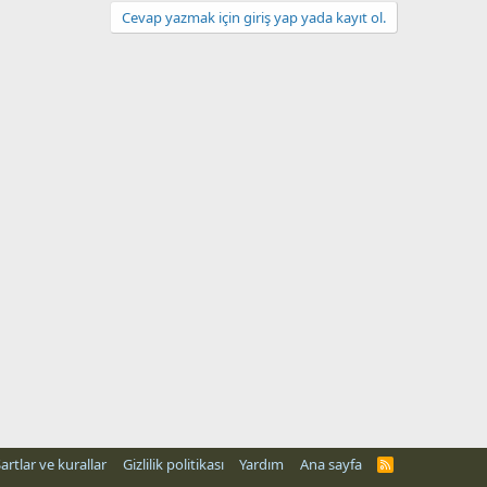
Cevap yazmak için giriş yap yada kayıt ol.
artlar ve kurallar
Gizlilik politikası
Yardım
Ana sayfa
R
S