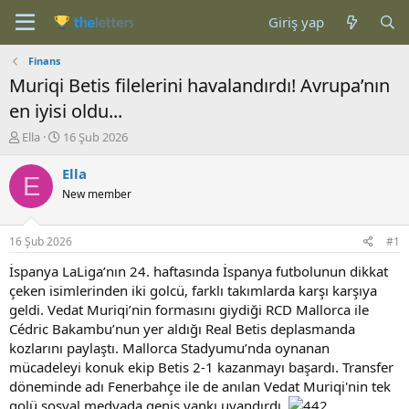
Giriş yap
Finans
Muriqi Betis filelerini havalandırdı! Avrupa’nın
en iyisi oldu...
K
B
Ella
16 Şub 2026
o
a
n
ş
Ella
E
b
l
New member
u
a
y
n
u
g
16 Şub 2026
#1
b
ı
a
ç
İspanya LaLiga’nın 24. haftasında İspanya futbolunun dikkat
ş
t
çeken isimlerinden iki golcü, farklı takımlarda karşı karşıya
l
a
geldi. Vedat Muriqi’nin formasını giydiği RCD Mallorca ile
a
r
Cédric Bakambu’nun yer aldığı Real Betis deplasmanda
t
i
kozlarını paylaştı. Mallorca Stadyumu’nda oynanan
a
h
mücadeleyi konuk ekip Betis 2-1 kazanmayı başardı. Transfer
n
i
döneminde adı Fenerbahçe ile de anılan Vedat Muriqi'nin tek
golü sosyal medyada geniş yankı uyandırdı.