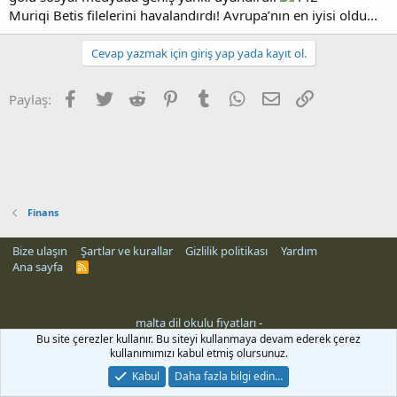
Muriqi Betis filelerini havalandırdı! Avrupa’nın en iyisi oldu...
Cevap yazmak için giriş yap yada kayıt ol.
Facebook
Twitter
Reddit
Pinterest
Tumblr
WhatsApp
E-posta
Link
Paylaş:
Finans
Bize ulaşın
Şartlar ve kurallar
Gizlilik politikası
Yardım
Ana sayfa
R
S
S
malta dil okulu fiyatları
-
rehber siteleri
Bu site çerezler kullanır. Bu siteyi kullanmaya devam ederek çerez
kullanımımızı kabul etmiş olursunuz.
Kabul
Daha fazla bilgi edin…