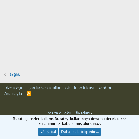
Sağlık
Bize ulaşın
Şartlar ve kurallar
Gizlilik politikası
Yardım
Ana sayfa
R
S
S
malta dil okulu fiyatları
-
Bu site çerezler kullanır. Bu siteyi kullanmaya devam ederek çerez
kullanımımızı kabul etmiş olursunuz.
Kabul
Daha fazla bilgi edin…