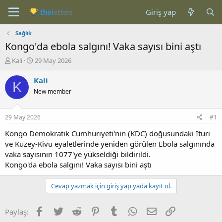
Giriş yap
Sağlık
Kongo'da ebola salgını! Vaka sayısı bini aştı
K
B
Kali
29 May 2026
o
a
n
ş
Kali
K
b
l
New member
u
a
y
n
u
g
29 May 2026
#1
b
ı
a
ç
Kongo Demokratik Cumhuriyeti'nin (KDC) doğusundaki Ituri
ş
t
ve Kuzey-Kivu eyaletlerinde yeniden görülen Ebola salgınında
l
a
vaka sayısının 1077'ye yükseldiği bildirildi.
a
r
Kongo'da ebola salgını! Vaka sayısı bini aştı
t
i
a
h
n
i
Cevap yazmak için giriş yap yada kayıt ol.
Facebook
Twitter
Reddit
Pinterest
Tumblr
WhatsApp
E-posta
Link
Paylaş: