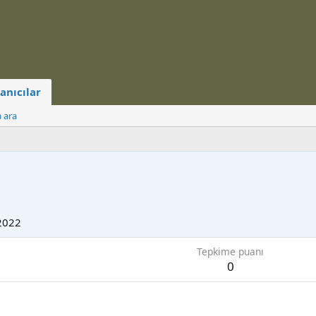
anıcılar
a ara
2022
Tepkime puanı
0