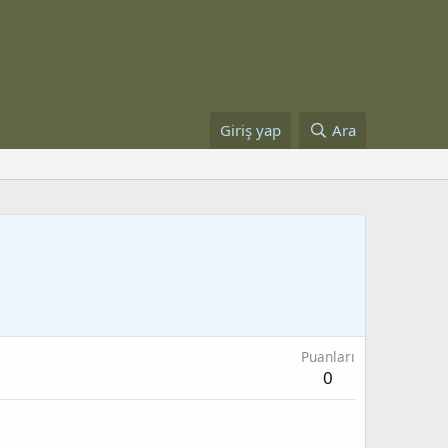
Giriş yap
Ara
Puanları
0