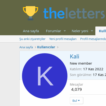
Ana sayfa
Forumlar
Neler yeni
Kull
Şu anki ziyaretçiler
Yeni profil mesajları
Profil mesajlarınd
Ana sayfa
Kullanıcılar
Kali
K
New member
Katılım
17 Kas 2022
Son görülme
17 Kas 
Mesajlar
4,079
Bul