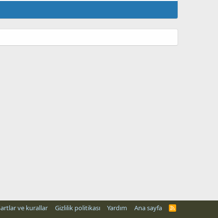
artlar ve kurallar
Gizlilik politikası
Yardım
Ana sayfa
R
S