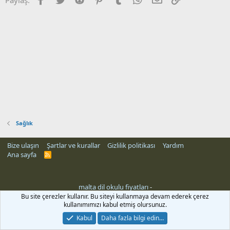
Sağlık
Bize ulaşın
Şartlar ve kurallar
Gizlilik politikası
Yardım
Ana sayfa
R
S
S
malta dil okulu fiyatları
-
Bu site çerezler kullanır. Bu siteyi kullanmaya devam ederek çerez
kullanımımızı kabul etmiş olursunuz.
Kabul
Daha fazla bilgi edin…