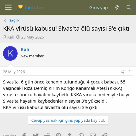
Giriş yap
Sağlık
KKA virüsü kabusu! Sivas'ta ölü sayısı 3'e çıktı
K
B
Kali
28 May 2026
o
a
n
ş
Kali
K
b
l
New member
u
a
y
n
u
g
28 May 2026
#1
b
ı
a
ç
Sivas'ta, 6 gün önce kenenin tutunduğu 4 çocuk babası, 55
ş
t
yaşındaki Rıza Demir, Kırım Kongo Kanamalı Ateşi (KKKA)
l
a
virüsü sonucu hayatını kaybetti. KKKA virüsü nedeniyle bu yıl
a
r
Sivas'ta hayatını kaybedenlerin sayısı 3'e yükseldi.
t
i
KKA virüsü kabusu! Sivas'ta ölü sayısı 3'e çıktı
a
h
n
i
Cevap yazmak için giriş yap yada kayıt ol.
Facebook
Twitter
Reddit
Pinterest
Tumblr
WhatsApp
E-posta
Link
Paylaş: