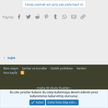
Cevap yazmak için giriş yap yada kayıt ol.
Facebook
Twitter
Reddit
Pinterest
Tumblr
WhatsApp
E-posta
Link
Paylaş:
Sağlık
Bize ulaşın
Şartlar ve kurallar
Gizlilik politikası
Yardım
Ana sayfa
R
S
S
malta dil okulu fiyatları
-
Bu site çerezler kullanır. Bu siteyi kullanmaya devam ederek çerez
kullanımımızı kabul etmiş olursunuz.
Kabul
Daha fazla bilgi edin…