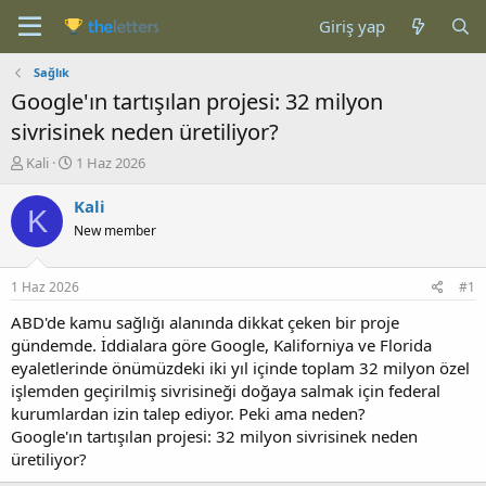
Giriş yap
Sağlık
Google'ın tartışılan projesi: 32 milyon
sivrisinek neden üretiliyor?
K
B
Kali
1 Haz 2026
o
a
n
ş
Kali
K
b
l
New member
u
a
y
n
u
g
1 Haz 2026
#1
b
ı
a
ç
ABD'de kamu sağlığı alanında dikkat çeken bir proje
ş
t
gündemde. İddialara göre Google, Kaliforniya ve Florida
l
a
eyaletlerinde önümüzdeki iki yıl içinde toplam 32 milyon özel
a
r
işlemden geçirilmiş sivrisineği doğaya salmak için federal
t
i
kurumlardan izin talep ediyor. Peki ama neden?
a
h
Google'ın tartışılan projesi: 32 milyon sivrisinek neden
n
i
üretiliyor?