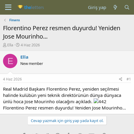
Giriş yap
Finans
Florentino Perez resmen duyurdu! Yeniden
Jose Mourinho...
K
B
Ella
4 Haz 2026
o
a
n
ş
Ella
E
b
l
New member
u
a
y
n
u
g
4 Haz 2026
#1
b
ı
a
ç
Real Madrid Başkanı Florentino Perez, yeniden seçilmesi
ş
t
halinde kulübün yeni teknik direktörünün dünya dünyaca
l
a
ünlü hoca Jose Mourinho olacağını açıkladı.
a
r
Florentino Perez resmen duyurdu! Yeniden Jose Mourinho...
t
i
a
h
n
i
Cevap yazmak için giriş yap yada kayıt ol.