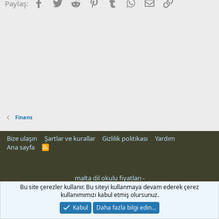
Facebook
Twitter
Reddit
Pinterest
Tumblr
WhatsApp
E-posta
Link
Paylaş:
Finans
Bize ulaşın
Şartlar ve kurallar
Gizlilik politikası
Yardım
Ana sayfa
R
S
S
malta dil okulu fiyatları
-
Bu site çerezler kullanır. Bu siteyi kullanmaya devam ederek çerez
kullanımımızı kabul etmiş olursunuz.
Kabul
Daha fazla bilgi edin…