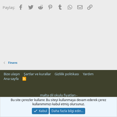
Facebook
Twitter
Reddit
Pinterest
Tumblr
WhatsApp
E-posta
Link
Paylaş:
Finans
Bize ulaşın
Şartlar ve kurallar
Gizlilik politikası
Yardım
Ana sayfa
R
S
S
malta dil okulu fiyatları
-
Bu site çerezler kullanır. Bu siteyi kullanmaya devam ederek çerez
kullanımımızı kabul etmiş olursunuz.
Kabul
Daha fazla bilgi edin…