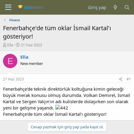
Giriş yap
Finans
Fenerbahçe'de tüm oklar İsmail Kartal'ı
gösteriyor!
K
B
Ella
21 Haz 2023
o
a
n
ş
Ella
E
b
l
New member
u
a
y
n
u
g
21 Haz 2023
#1
b
ı
a
ç
Fenerbahçe'de teknik direktörlük koltuğuna kimin geleceği
ş
t
büyük merak konusu olmuş durumda. Volkan Demirel, İsmail
l
a
Kartal ve Sergen Yalçın'ın adı kulislerde dolaşırken son olarak
a
r
yeni bir gelişme yaşandı.
t
i
Fenerbahçe'de tüm oklar İsmail Kartal'ı gösteriyor!
a
h
n
i
Cevap yazmak için giriş yap yada kayıt ol.