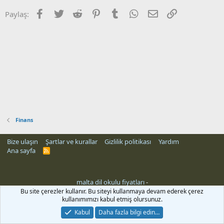
Facebook
Twitter
Reddit
Pinterest
Tumblr
WhatsApp
E-posta
Link
Paylaş:
Finans
Bize ulaşın
Şartlar ve kurallar
Gizlilik politikası
Yardım
Ana sayfa
R
S
S
malta dil okulu fiyatları
-
Bu site çerezler kullanır. Bu siteyi kullanmaya devam ederek çerez
kullanımımızı kabul etmiş olursunuz.
Kabul
Daha fazla bilgi edin…