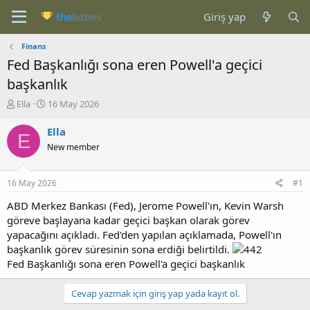
Giriş yap
Finans
Fed Başkanlığı sona eren Powell'a geçici
başkanlık
K
B
Ella
16 May 2026
o
a
n
ş
Ella
E
b
l
New member
u
a
y
n
u
g
16 May 2026
#1
b
ı
a
ç
ABD Merkez Bankası (Fed), Jerome Powell'ın, Kevin Warsh
ş
t
göreve başlayana kadar geçici başkan olarak görev
l
a
yapacağını açıkladı. Fed'den yapılan açıklamada, Powell'ın
a
r
başkanlık görev süresinin sona erdiği belirtildi.
t
i
Fed Başkanlığı sona eren Powell'a geçici başkanlık
a
h
n
i
Cevap yazmak için giriş yap yada kayıt ol.