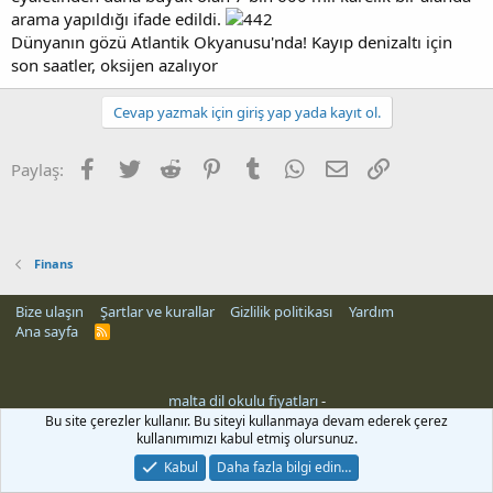
arama yapıldığı ifade edildi.
Dünyanın gözü Atlantik Okyanusu'nda! Kayıp denizaltı için
son saatler, oksijen azalıyor
Cevap yazmak için giriş yap yada kayıt ol.
Facebook
Twitter
Reddit
Pinterest
Tumblr
WhatsApp
E-posta
Link
Paylaş:
Finans
Bize ulaşın
Şartlar ve kurallar
Gizlilik politikası
Yardım
Ana sayfa
R
S
S
malta dil okulu fiyatları
-
rehber siteleri
Bu site çerezler kullanır. Bu siteyi kullanmaya devam ederek çerez
kullanımımızı kabul etmiş olursunuz.
Kabul
Daha fazla bilgi edin…