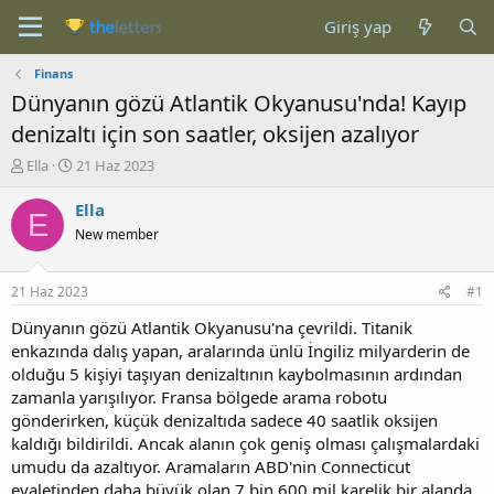
Giriş yap
Finans
Dünyanın gözü Atlantik Okyanusu'nda! Kayıp
denizaltı için son saatler, oksijen azalıyor
K
B
Ella
21 Haz 2023
o
a
n
ş
Ella
E
b
l
New member
u
a
y
n
u
g
21 Haz 2023
#1
b
ı
a
ç
Dünyanın gözü Atlantik Okyanusu'na çevrildi. Titanik
ş
t
enkazında dalış yapan, aralarında ünlü İngiliz milyarderin de
l
a
olduğu 5 kişiyi taşıyan denizaltının kaybolmasının ardından
a
r
zamanla yarışılıyor. Fransa bölgede arama robotu
t
i
gönderirken, küçük denizaltıda sadece 40 saatlik oksijen
a
h
kaldığı bildirildi. Ancak alanın çok geniş olması çalışmalardaki
n
i
umudu da azaltıyor. Aramaların ABD'nin Connecticut
eyaletinden daha büyük olan 7 bin 600 mil karelik bir alanda