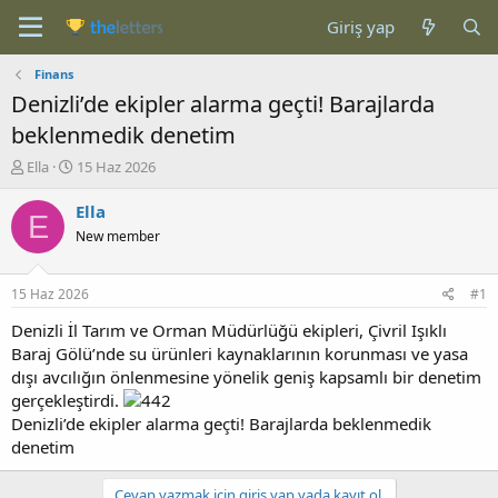
Giriş yap
Finans
Denizli’de ekipler alarma geçti! Barajlarda
beklenmedik denetim
K
B
Ella
15 Haz 2026
o
a
n
ş
Ella
E
b
l
New member
u
a
y
n
u
g
15 Haz 2026
#1
b
ı
a
ç
Denizli İl Tarım ve Orman Müdürlüğü ekipleri, Çivril Işıklı
ş
t
Baraj Gölü’nde su ürünleri kaynaklarının korunması ve yasa
l
a
dışı avcılığın önlenmesine yönelik geniş kapsamlı bir denetim
a
r
gerçekleştirdi.
t
i
Denizli’de ekipler alarma geçti! Barajlarda beklenmedik
a
h
denetim
n
i
Cevap yazmak için giriş yap yada kayıt ol.