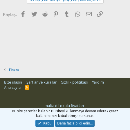
Facebook
Twitter
Reddit
Pinterest
Tumblr
WhatsApp
E-posta
Link
Paylaş:
Finans
Bize ulaşın
Şartlar ve kurallar
Gizlilik politikası
Yardım
Ana sayfa
R
S
S
malta dil okulu fiyatları
-
Bu site çerezler kullanır. Bu siteyi kullanmaya devam ederek çerez
kullanımımızı kabul etmiş olursunuz.
Kabul
Daha fazla bilgi edin…