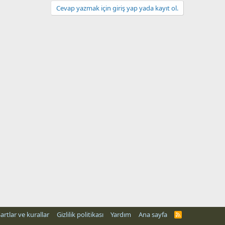
Cevap yazmak için giriş yap yada kayıt ol.
artlar ve kurallar
Gizlilik politikası
Yardım
Ana sayfa
R
S