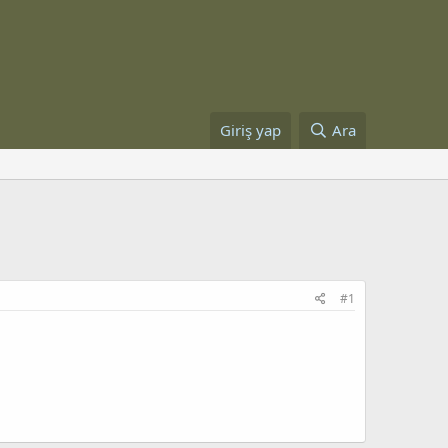
Giriş yap
Ara
#1