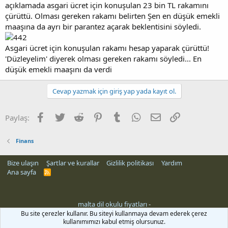
açıklamada asgari ücret için konuşulan 23 bin TL rakamını
n
i
çürüttü. Olması gereken rakamı belirten Şen en düşük emekli
maaşına da ayrı bir parantez açarak beklentisini söyledi.
Asgari ücret için konuşulan rakamı hesap yaparak çürüttü!
'Düzleyelim' diyerek olması gereken rakamı söyledi... En
düşük emekli maaşını da verdi
Cevap yazmak için giriş yap yada kayıt ol.
Facebook
Twitter
Reddit
Pinterest
Tumblr
WhatsApp
E-posta
Link
Paylaş:
Finans
Bize ulaşın
Şartlar ve kurallar
Gizlilik politikası
Yardım
Ana sayfa
R
S
S
malta dil okulu fiyatları
-
hber siteleri
Bu site çerezler kullanır. Bu siteyi kullanmaya devam ederek çerez
kullanımımızı kabul etmiş olursunuz.