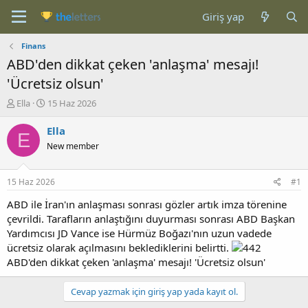
Giriş yap
Finans
ABD'den dikkat çeken 'anlaşma' mesajı!
'Ücretsiz olsun'
K
B
Ella
15 Haz 2026
o
a
n
ş
Ella
E
b
l
New member
u
a
y
n
u
g
15 Haz 2026
#1
b
ı
a
ç
ABD ile İran'ın anlaşması sonrası gözler artık imza törenine
ş
t
çevrildi. Tarafların anlaştığını duyurması sonrası ABD Başkan
l
a
Yardımcısı JD Vance ise Hürmüz Boğazı'nın uzun vadede
a
r
ücretsiz olarak açılmasını beklediklerini belirtti.
t
i
ABD'den dikkat çeken 'anlaşma' mesajı! 'Ücretsiz olsun'
a
h
n
i
Cevap yazmak için giriş yap yada kayıt ol.