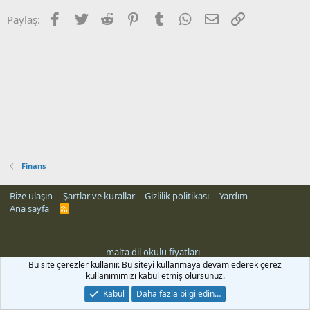
Facebook
Twitter
Reddit
Pinterest
Tumblr
WhatsApp
E-posta
Link
Paylaş:
Finans
Bize ulaşın
Şartlar ve kurallar
Gizlilik politikası
Yardım
Ana sayfa
R
S
S
malta dil okulu fiyatları
-
Bu site çerezler kullanır. Bu siteyi kullanmaya devam ederek çerez
kullanımımızı kabul etmiş olursunuz.
Kabul
Daha fazla bilgi edin…