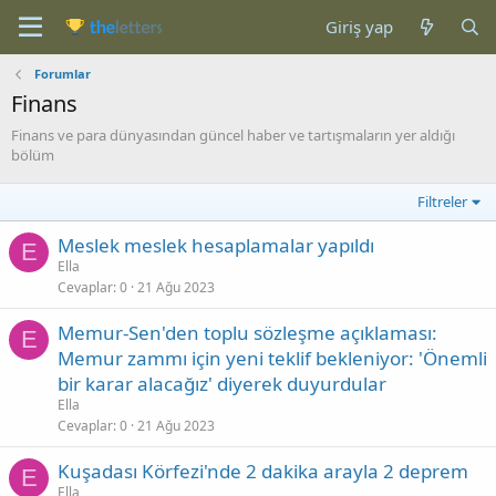
Giriş yap
Forumlar
Finans
Finans ve para dünyasından güncel haber ve tartışmaların yer aldığı
bölüm
Filtreler
Meslek meslek hesaplamalar yapıldı
E
Ella
Cevaplar
0
21 Ağu 2023
Memur-Sen'den toplu sözleşme açıklaması:
E
Memur zammı için yeni teklif bekleniyor: 'Önemli
bir karar alacağız' diyerek duyurdular
Ella
Cevaplar
0
21 Ağu 2023
Kuşadası Körfezi'nde 2 dakika arayla 2 deprem
E
Ella