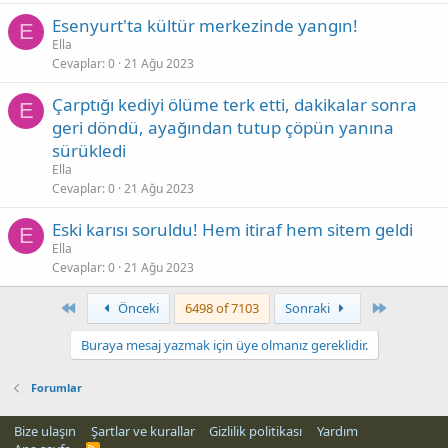
Esenyurt'ta kültür merkezinde yangın!
E
Ella
Cevaplar
0
21 Ağu 2023
Çarptığı kediyi ölüme terk etti, dakikalar sonra
E
geri döndü, ayağından tutup çöpün yanına
sürükledi
Ella
Cevaplar
0
21 Ağu 2023
Eski karısı soruldu! Hem itiraf hem sitem geldi
E
Ella
Cevaplar
0
21 Ağu 2023
First
Son
Önceki
6498 of 7103
Sonraki
Buraya mesaj yazmak için üye olmanız gereklidir.
Forumlar
Bize ulaşın
Şartlar ve kurallar
Gizlilik politikası
Yardım