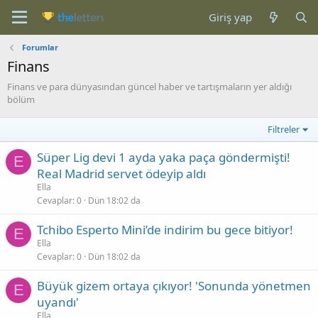
Giriş yap
Forumlar
Finans
Finans ve para dünyasından güncel haber ve tartışmaların yer aldığı
bölüm
Filtreler
Süper Lig devi 1 ayda yaka paça göndermişti!
E
Real Madrid servet ödeyip aldı
Ella
Cevaplar
0
Dün 18:02 da
Tchibo Esperto Mini’de indirim bu gece bitiyor!
E
Ella
Cevaplar
0
Dün 18:02 da
Büyük gizem ortaya çıkıyor! 'Sonunda yönetmen
E
uyandı'
Ella