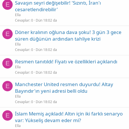
Savaşın seyri değişebilir! 'Sızıntı, İran'ı
E
cesaretlendirebilir'
Ella
Cevaplar
0
Dün 18:02 da
Döner kralının oğluna dava şoku! 3 gün 3 gece
E
süren düğünün ardından tahliye krizi
Ella
Cevaplar
0
Dün 18:02 da
Resmen tanıtıldı! Fiyatı ve özellikleri açıklandı
E
Ella
Cevaplar
0
Dün 18:02 da
Manchester United resmen duyurdu! Altay
E
Bayındır'ın yeni adresi belli oldu
Ella
Cevaplar
0
Dün 18:02 da
İslam Memiş açıkladı! Altın için iki farklı senaryo
E
var: Yükseliş devam eder mi?
Ella