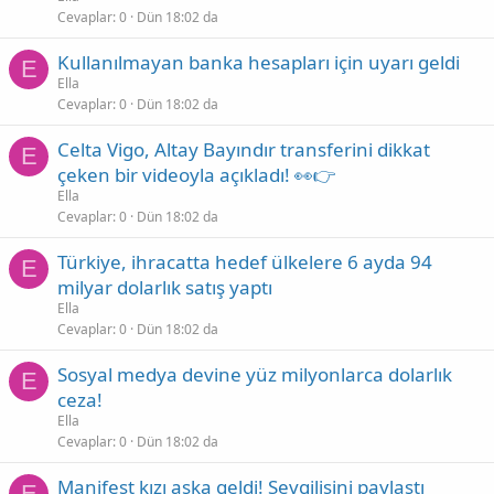
Cevaplar
0
Dün 18:02 da
Kullanılmayan banka hesapları için uyarı geldi
E
Ella
Cevaplar
0
Dün 18:02 da
Celta Vigo, Altay Bayındır transferini dikkat
E
çeken bir videoyla açıkladı! 👀👉
Ella
Cevaplar
0
Dün 18:02 da
Türkiye, ihracatta hedef ülkelere 6 ayda 94
E
milyar dolarlık satış yaptı
Ella
Cevaplar
0
Dün 18:02 da
Sosyal medya devine yüz milyonlarca dolarlık
E
ceza!
Ella
Cevaplar
0
Dün 18:02 da
Manifest kızı aşka geldi! Sevgilisini paylaştı
E