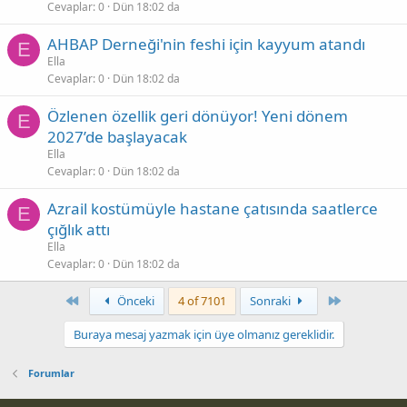
Cevaplar
0
Dün 18:02 da
AHBAP Derneği'nin feshi için kayyum atandı
E
Ella
Cevaplar
0
Dün 18:02 da
Özlenen özellik geri dönüyor! Yeni dönem
E
2027’de başlayacak
Ella
Cevaplar
0
Dün 18:02 da
Azrail kostümüyle hastane çatısında saatlerce
E
çığlık attı
Ella
Cevaplar
0
Dün 18:02 da
First
Son
Önceki
4 of 7101
Sonraki
Buraya mesaj yazmak için üye olmanız gereklidir.
Forumlar