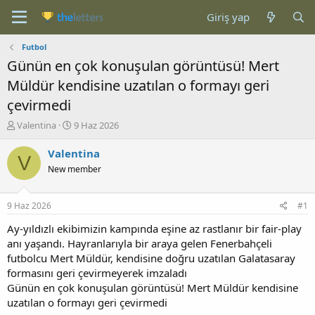
Giriş yap
Futbol
Günün en çok konuşulan görüntüsü! Mert
Müldür kendisine uzatılan o formayı geri
çevirmedi
K
B
Valentina
9 Haz 2026
o
a
n
ş
Valentina
V
b
l
New member
u
a
y
n
u
g
9 Haz 2026
#1
b
ı
a
ç
Ay-yıldızlı ekibimizin kampında eşine az rastlanır bir fair-play
ş
t
anı yaşandı. Hayranlarıyla bir araya gelen Fenerbahçeli
l
a
futbolcu Mert Müldür, kendisine doğru uzatılan Galatasaray
a
r
formasını geri çevirmeyerek imzaladı
t
i
Günün en çok konuşulan görüntüsü! Mert Müldür kendisine
a
h
uzatılan o formayı geri çevirmedi
n
i