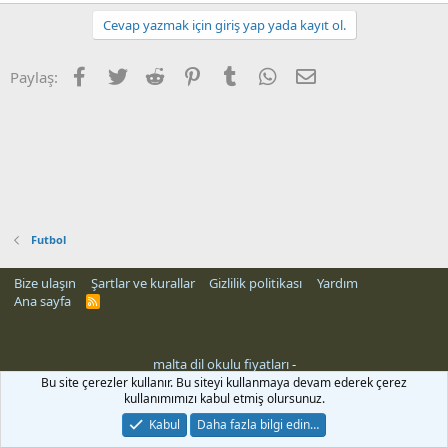
Cevap yazmak için giriş yap yada kayıt ol.
Facebook
Twitter
Reddit
Pinterest
Tumblr
WhatsApp
E-posta
Paylaş:
Futbol
Bize ulaşın
Şartlar ve kurallar
Gizlilik politikası
Yardım
Ana sayfa
R
S
S
malta dil okulu fiyatları
-
Bu site çerezler kullanır. Bu siteyi kullanmaya devam ederek çerez
kullanımımızı kabul etmiş olursunuz.
Kabul
Daha fazla bilgi edin…