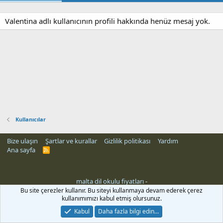
Valentina adlı kullanıcının profili hakkında henüz mesaj yok.
Kullanıcılar
Bize ulaşın
Şartlar ve kurallar
Gizlilik politikası
Yardım
Ana sayfa
R
S
S
malta dil okulu fiyatları
-
Bu site çerezler kullanır. Bu siteyi kullanmaya devam ederek çerez
kullanımımızı kabul etmiş olursunuz.
Kabul
Daha fazla bilgi edin…