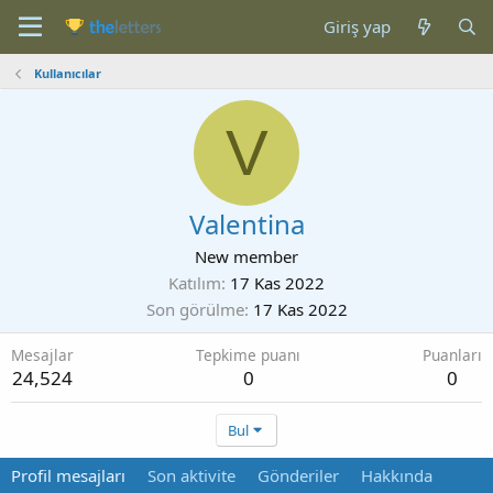
Giriş yap
Kullanıcılar
V
Valentina
New member
Katılım
17 Kas 2022
Son görülme
17 Kas 2022
Mesajlar
Tepkime puanı
Puanları
24,524
0
0
Bul
Profil mesajları
Son aktivite
Gönderiler
Hakkında