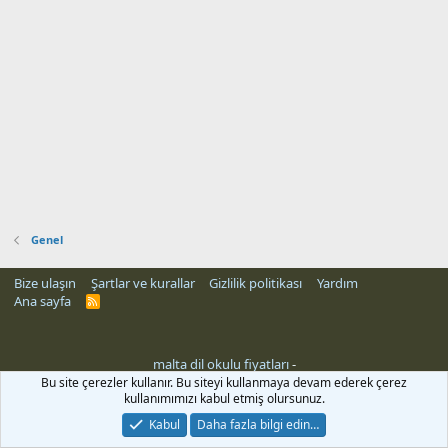
Genel
Bize ulaşın
Şartlar ve kurallar
Gizlilik politikası
Yardım
Ana sayfa
R
S
S
malta dil okulu fiyatları
-
Bu site çerezler kullanır. Bu siteyi kullanmaya devam ederek çerez
kullanımımızı kabul etmiş olursunuz.
Kabul
Daha fazla bilgi edin…