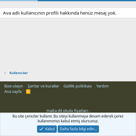
Ava adlı kullanıcının profili hakkında henüz mesaj yok.
Kullanıcılar
Bize ulaşın
Şartlar ve kurallar
Gizlilik politikası
Yardım
Ana sayfa
R
S
S
malta dil okulu fiyatları
-
Bu site çerezler kullanır. Bu siteyi kullanmaya devam ederek çerez
kullanımımızı kabul etmiş olursunuz.
Kabul
Daha fazla bilgi edin…