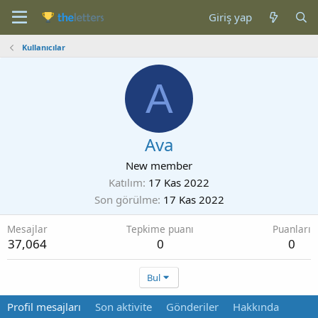
Giriş yap
Kullanıcılar
A
Ava
New member
Katılım
17 Kas 2022
Son görülme
17 Kas 2022
Mesajlar
Tepkime puanı
Puanları
37,064
0
0
Bul
Profil mesajları
Son aktivite
Gönderiler
Hakkında