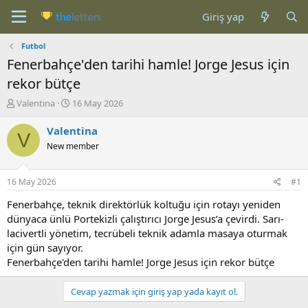
Giriş yap
Futbol
Fenerbahçe'den tarihi hamle! Jorge Jesus için
rekor bütçe
K
B
Valentina
16 May 2026
o
a
n
ş
Valentina
V
b
l
New member
u
a
y
n
u
g
16 May 2026
#1
b
ı
a
ç
Fenerbahçe, teknik direktörlük koltuğu için rotayı yeniden
ş
t
dünyaca ünlü Portekizli çalıştırıcı Jorge Jesus’a çevirdi. Sarı-
l
a
lacivertli yönetim, tecrübeli teknik adamla masaya oturmak
a
r
için gün sayıyor.
t
i
Fenerbahçe'den tarihi hamle! Jorge Jesus için rekor bütçe
a
h
n
i
Cevap yazmak için giriş yap yada kayıt ol.