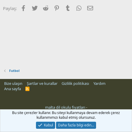
Facebook
Twitter
Reddit
Pinterest
Tumblr
WhatsApp
E-posta
Paylaş:
Futbol
Bize ulaşın
Şartlar ve kurallar
Gizlilik politikası
Yardım
Ana sayfa
R
S
S
malta dil okulu fiyatları
-
rehber siteleri
Bu site çerezler kullanır. Bu siteyi kullanmaya devam ederek çerez
kullanımımızı kabul etmiş olursunuz.
Kabul
Daha fazla bilgi edin…