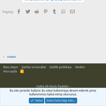
Facebook
Twitter
Reddit
Pinterest
Tumblr
WhatsApp
E-posta
Paylaş:
Futbol
Bize ulaşın
Şartlar ve kurallar
Gizlilik politikası
Yardım
Ana sayfa
R
S
S
malta dil okulu fiyatları
-
Bu site çerezler kullanır. Bu siteyi kullanmaya devam ederek çerez
kullanımımızı kabul etmiş olursunuz.
Kabul
Daha fazla bilgi edin…