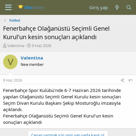
Giriş yap
Futbol
Fenerbahçe Olağanüstü Seçimli Genel
Kurul'un kesin sonuçları açıklandı
K
B
Valentina
9 Haz 2026
o
a
n
ş
Valentina
V
b
l
New member
u
a
y
n
u
g
9 Haz 2026
#1
b
ı
a
ç
Fenerbahçe Spor Kulübü'nde 6-7 Haziran 2026 tarihinde
ş
t
yapılan Olağanüstü Seçimli Genel Kurulu kesin sonuçları
l
a
Seçim Divan Kurulu Başkanı Şekip Mosturoğlu imzasıyla
a
r
açıklandı.
t
i
Fenerbahçe Olağanüstü Seçimli Genel Kurul'un kesin
a
h
sonuçları açıklandı
n
i
Cevap yazmak için giriş yap yada kayıt ol.