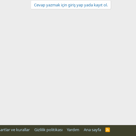
Cevap yazmak için giriş yap yada kayıt ol.
artlar ve kurallar
Gizlilik politikası
Yardım
Ana sayfa
R
S