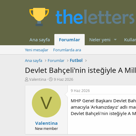
Ana sayfa
Forumlar
Neler yeni
Kullan
Yeni mesajlar
Forumlarda ara
Ana sayfa
Forumlar
Futbol
Devlet Bahçeli'nin isteğiyle A Mi
K
B
Valentina
9 Haz 2026
o
a
n
ş
9 Haz 2026
b
l
V
MHP Genel Başkanı Devlet Bahçe
u
a
y
n
amacıyla 'Arkanızdayız' adlı m
u
g
Devlet Bahçeli'nin isteğiyle A M
b
ı
Valentina
a
ç
ş
t
New member
l
a