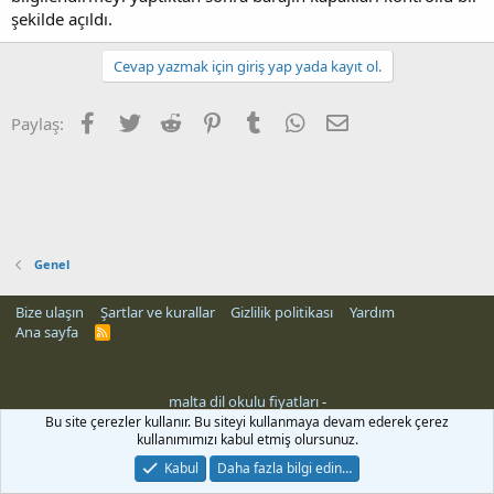
şekilde açıldı.
Cevap yazmak için giriş yap yada kayıt ol.
Facebook
Twitter
Reddit
Pinterest
Tumblr
WhatsApp
E-posta
Paylaş:
Genel
Bize ulaşın
Şartlar ve kurallar
Gizlilik politikası
Yardım
Ana sayfa
R
S
S
malta dil okulu fiyatları
-
eleri
Bu site çerezler kullanır. Bu siteyi kullanmaya devam ederek çerez
kullanımımızı kabul etmiş olursunuz.
Kabul
Daha fazla bilgi edin…