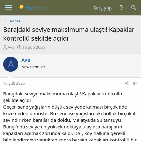
Giriş yap
Genel
Barajdaki seviye maksimuma ulaştı! Kapaklar
kontrollü şekilde açıldı
K
B
Ava
16 Şub 2026
o
a
n
ş
Ava
A
b
l
New member
u
a
y
n
u
g
16 Şub 2026
#1
b
ı
a
ç
Barajdaki seviye maksimuma ulaştı! Kapaklar kontrollü
ş
t
şekilde açıldı
l
a
Geçen sene yağışların düşük seviyede kalması birçok ilde
a
r
krize neden olmuştu. Bu sene ise yağışlardaki bolluk birçok ili
t
i
sevindirirken barajlar da doldu. Malatya'da Sultansuyu
a
h
Barajı'nda seviye en yüksek noktaya ulaşınca barajların
n
i
kapakları açılmak zorunda kaldı. DSİ, köy halkına gerekli
bilgilendirmeyi yaptıktan sonra barajın kapakları kontrollü bir