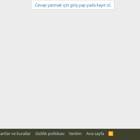
Cevap yazmak için giriş yap yada kayıt ol.
artlar ve kurallar
Gizlilik politikası
Yardım
Ana sayfa
R
S