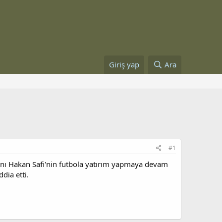
Giriş yap
Ara
#1
anı Hakan Safi'nin futbola yatırım yapmaya devam
dia etti.