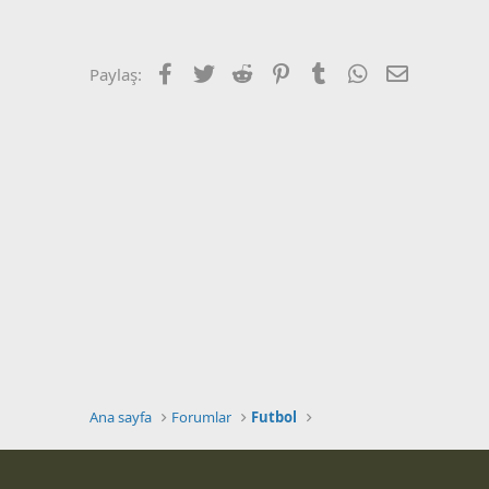
a
r
t
i
a
h
n
i
Facebook
Twitter
Reddit
Pinterest
Tumblr
WhatsApp
E-posta
Paylaş:
Ana sayfa
Forumlar
Futbol