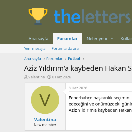
Ana sayfa
Forumlar
Neler yeni
Kullan
Yeni mesajlar
Forumlarda ara
Ana sayfa
Forumlar
Futbol
Aziz Yıldırım'a kaybeden Hakan Saf
K
B
Valentina
8 Haz 2026
o
a
n
ş
8 Haz 2026
b
l
V
Fenerbahçe başkanlık seçimini 
u
a
y
n
edeceğini ve önümüzdeki günlerd
u
g
Aziz Yıldırım'a kaybeden Hakan S
b
ı
Valentina
a
ç
ş
t
New member
l
a