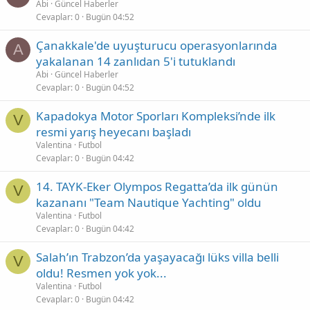
Abi
Güncel Haberler
Cevaplar
0
Bugün 04:52
Çanakkale'de uyuşturucu operasyonlarında
A
yakalanan 14 zanlıdan 5'i tutuklandı
Abi
Güncel Haberler
Cevaplar
0
Bugün 04:52
Kapadokya Motor Sporları Kompleksi’nde ilk
V
resmi yarış heyecanı başladı
Valentina
Futbol
Cevaplar
0
Bugün 04:42
14. TAYK-Eker Olympos Regatta’da ilk günün
V
kazananı "Team Nautique Yachting" oldu
Valentina
Futbol
Cevaplar
0
Bugün 04:42
Salah’ın Trabzon’da yaşayacağı lüks villa belli
V
oldu! Resmen yok yok...
Valentina
Futbol
Cevaplar
0
Bugün 04:42