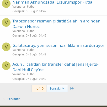
Nariman Akhundzada, Erzurumspor FK’da
V
Valentina
Futbol
Cevaplar
0
Bugün 04:42
Trabzonspor resmen çıldırdı! Salah'ın ardından
V
Darwin Nunez
Valentina
Futbol
Cevaplar
0
Bugün 04:42
Galatasaray, yeni sezon hazırlıklarını sürdürüyor
V
Valentina
Futbol
Cevaplar
0
Bugün 04:42
Acun Ilıcalı'dan bir transfer daha! Jens Hjertø-
V
Dahl Hull City'de
Valentina
Futbol
Cevaplar
0
Bugün 04:42
Son
1 of 10
Sonraki
Forumlar