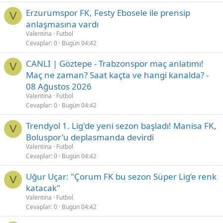
Erzurumspor FK, Festy Ebosele ile prensip
V
anlaşmasına vardı
Valentina
Futbol
Cevaplar
0
Bugün 04:42
CANLI | Göztepe - Trabzonspor maç anlatımı!
V
Maç ne zaman? Saat kaçta ve hangi kanalda? -
08 Ağustos 2026
Valentina
Futbol
Cevaplar
0
Bugün 04:42
Trendyol 1. Lig'de yeni sezon başladı! Manisa FK,
V
Boluspor'u deplasmanda devirdi
Valentina
Futbol
Cevaplar
0
Bugün 04:42
Uğur Uçar: "Çorum FK bu sezon Süper Lig’e renk
V
katacak"
Valentina
Futbol
Cevaplar
0
Bugün 04:42