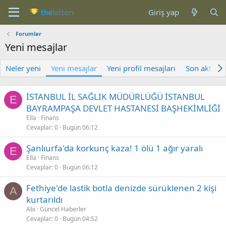
Giriş yap
Forumlar
Yeni mesajlar
Neler yeni
Yeni mesajlar
Yeni profil mesajları
Son aktivite
İSTANBUL İL SAĞLIK MÜDÜRLÜĞÜ İSTANBUL
E
BAYRAMPAŞA DEVLET HASTANESİ BAŞHEKİMLİĞİ
Ella
Finans
Cevaplar
0
Bugün 06:12
Şanlıurfa'da korkunç kaza! 1 ölü 1 ağır yaralı
E
Ella
Finans
Cevaplar
0
Bugün 06:12
Fethiye'de lastik botla denizde sürüklenen 2 kişi
A
kurtarıldı
Abi
Güncel Haberler
Cevaplar
0
Bugün 04:52