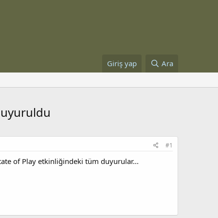
Giriş yap
Ara
 duyuruldu
#1
ate of Play etkinliğindeki tüm duyurular...