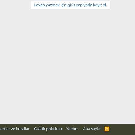
Cevap yazmak için giriş yap yada kayıt ol.
artlar ve kurallar
Gizlilik politikası
Yardım
Ana sayfa
R
S