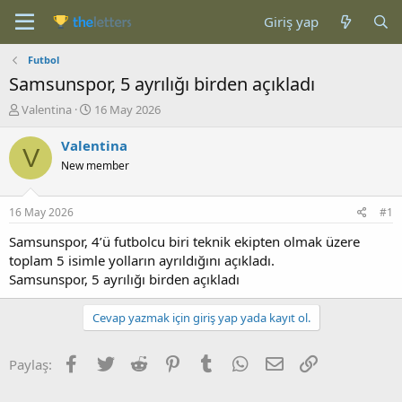
Giriş yap
Futbol
Samsunspor, 5 ayrılığı birden açıkladı
K
B
Valentina
16 May 2026
o
a
n
ş
Valentina
V
b
l
New member
u
a
y
n
u
g
16 May 2026
#1
b
ı
a
ç
Samsunspor, 4’ü futbolcu biri teknik ekipten olmak üzere
ş
t
toplam 5 isimle yolların ayrıldığını açıkladı.
l
a
Samsunspor, 5 ayrılığı birden açıkladı
a
r
t
i
Cevap yazmak için giriş yap yada kayıt ol.
a
h
n
i
Facebook
Twitter
Reddit
Pinterest
Tumblr
WhatsApp
E-posta
Link
Paylaş: