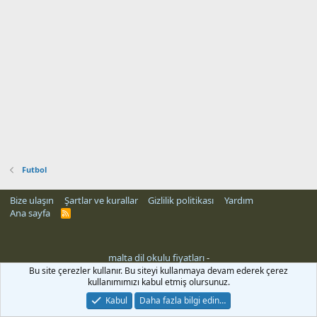
Futbol
Bize ulaşın
Şartlar ve kurallar
Gizlilik politikası
Yardım
Ana sayfa
R
S
S
malta dil okulu fiyatları
-
Bu site çerezler kullanır. Bu siteyi kullanmaya devam ederek çerez
kullanımımızı kabul etmiş olursunuz.
Kabul
Daha fazla bilgi edin…