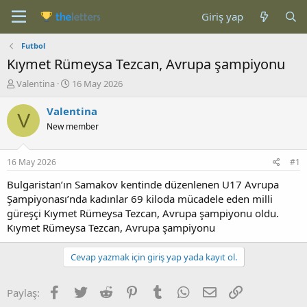
Giriş yap
Futbol
Kıymet Rümeysa Tezcan, Avrupa şampiyonu
K
B
Valentina
16 May 2026
o
a
n
ş
Valentina
V
b
l
New member
u
a
y
n
u
g
16 May 2026
#1
b
ı
a
ç
Bulgaristan’ın Samakov kentinde düzenlenen U17 Avrupa
ş
t
Şampiyonası’nda kadınlar 69 kiloda mücadele eden milli
l
a
güreşçi Kıymet Rümeysa Tezcan, Avrupa şampiyonu oldu.
a
r
Kıymet Rümeysa Tezcan, Avrupa şampiyonu
t
i
a
h
n
i
Cevap yazmak için giriş yap yada kayıt ol.
Facebook
Twitter
Reddit
Pinterest
Tumblr
WhatsApp
E-posta
Link
Paylaş: