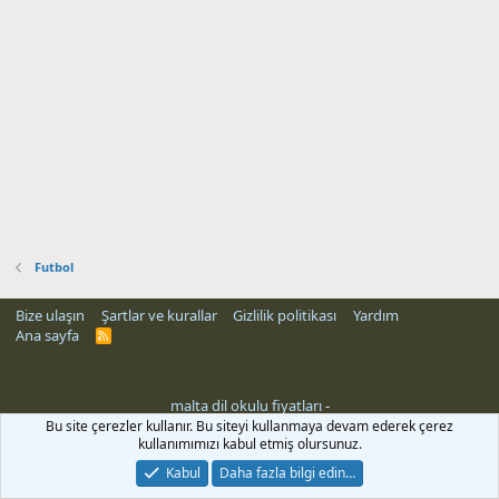
Futbol
Bize ulaşın
Şartlar ve kurallar
Gizlilik politikası
Yardım
Ana sayfa
R
S
S
malta dil okulu fiyatları
-
Bu site çerezler kullanır. Bu siteyi kullanmaya devam ederek çerez
kullanımımızı kabul etmiş olursunuz.
Kabul
Daha fazla bilgi edin…