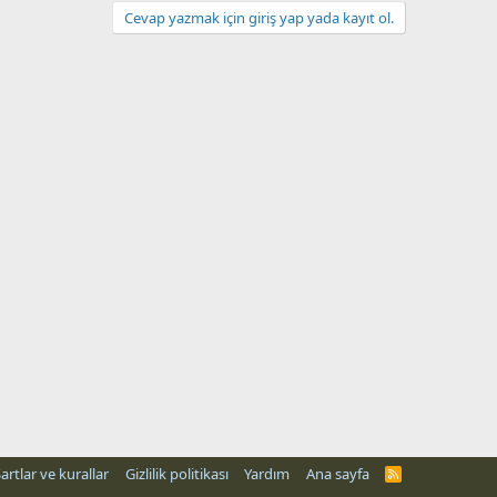
Cevap yazmak için giriş yap yada kayıt ol.
artlar ve kurallar
Gizlilik politikası
Yardım
Ana sayfa
R
S