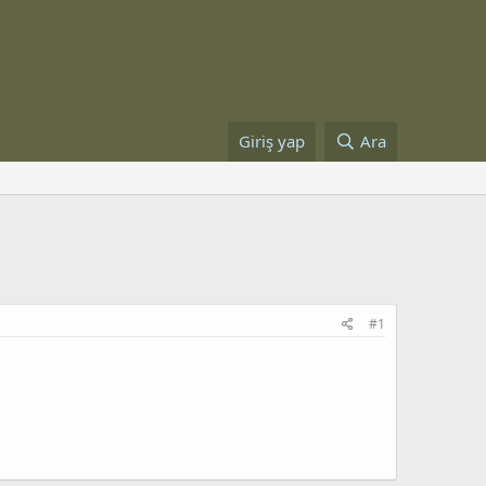
Giriş yap
Ara
#1