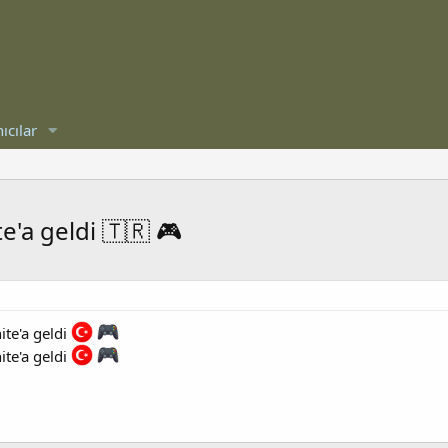
ıcılar
te'a geldi 🇹🇷 🎮
ite'a geldi
ite'a geldi