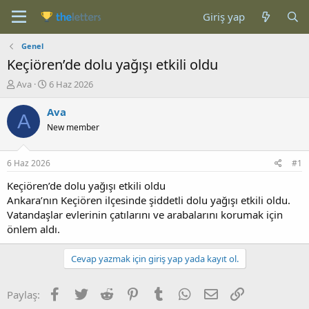
Giriş yap
Genel
Keçiören’de dolu yağışı etkili oldu
K
B
Ava
6 Haz 2026
o
a
n
ş
Ava
A
b
l
New member
u
a
y
n
u
g
6 Haz 2026
#1
b
ı
a
ç
Keçiören’de dolu yağışı etkili oldu
ş
t
Ankara’nın Keçiören ilçesinde şiddetli dolu yağışı etkili oldu.
l
a
Vatandaşlar evlerinin çatılarını ve arabalarını korumak için
a
r
önlem aldı.
t
i
a
h
n
i
Cevap yazmak için giriş yap yada kayıt ol.
Facebook
Twitter
Reddit
Pinterest
Tumblr
WhatsApp
E-posta
Link
Paylaş: