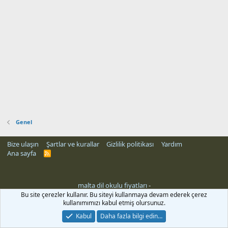
Genel
Bize ulaşın
Şartlar ve kurallar
Gizlilik politikası
Yardım
Ana sayfa
R
S
S
malta dil okulu fiyatları
-
Bu site çerezler kullanır. Bu siteyi kullanmaya devam ederek çerez
kullanımımızı kabul etmiş olursunuz.
Kabul
Daha fazla bilgi edin…