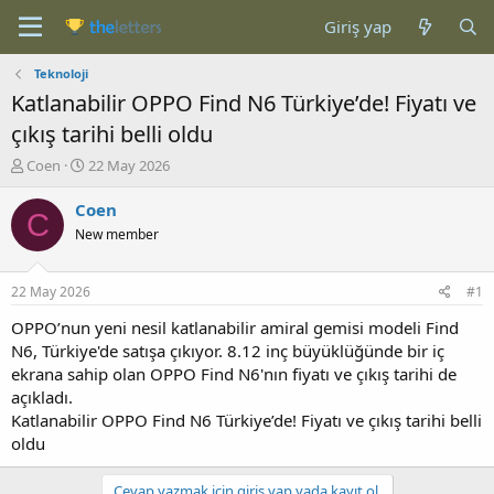
Giriş yap
Teknoloji
Katlanabilir OPPO Find N6 Türkiye’de! Fiyatı ve
çıkış tarihi belli oldu
K
B
Coen
22 May 2026
o
a
n
ş
Coen
C
b
l
New member
u
a
y
n
u
g
22 May 2026
#1
b
ı
a
ç
OPPO’nun yeni nesil katlanabilir amiral gemisi modeli Find
ş
t
N6, Türkiye'de satışa çıkıyor. 8.12 inç büyüklüğünde bir iç
l
a
ekrana sahip olan OPPO Find N6'nın fiyatı ve çıkış tarihi de
a
r
açıkladı.
t
i
Katlanabilir OPPO Find N6 Türkiye’de! Fiyatı ve çıkış tarihi belli
a
h
oldu
n
i
Cevap yazmak için giriş yap yada kayıt ol.