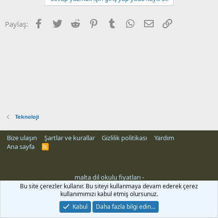
Facebook
Twitter
Reddit
Pinterest
Tumblr
WhatsApp
E-posta
Link
Paylaş:
Teknoloji
Bize ulaşın
Şartlar ve kurallar
Gizlilik politikası
Yardım
Ana sayfa
R
S
S
malta dil okulu fiyatları
-
Bu site çerezler kullanır. Bu siteyi kullanmaya devam ederek çerez
kullanımımızı kabul etmiş olursunuz.
Kabul
Daha fazla bilgi edin…