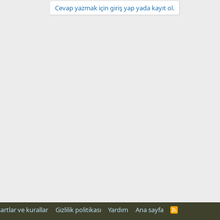
Cevap yazmak için giriş yap yada kayıt ol.
artlar ve kurallar
Gizlilik politikası
Yardım
Ana sayfa
R
S