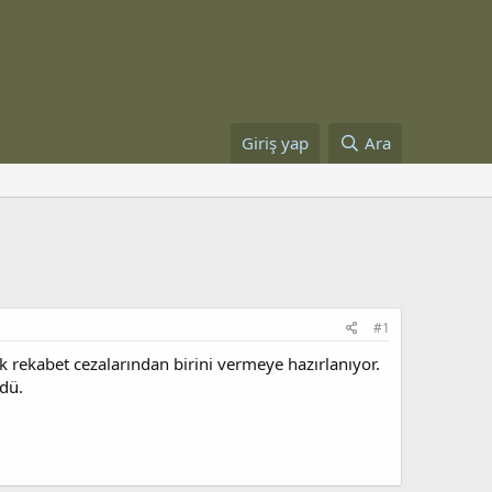
Giriş yap
Ara
#1
yük rekabet cezalarından birini vermeye hazırlanıyor.
ldü.