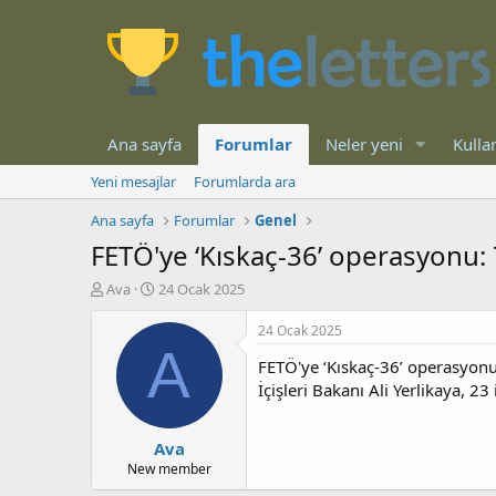
Ana sayfa
Forumlar
Neler yeni
Kullan
Yeni mesajlar
Forumlarda ara
Ana sayfa
Forumlar
Genel
FETÖ'ye ‘Kıskaç-36’ operasyonu: 
K
B
Ava
24 Ocak 2025
o
a
n
ş
24 Ocak 2025
b
l
A
FETÖ'ye ‘Kıskaç-36’ operasyonu:
u
a
y
n
İçişleri Bakanı Ali Yerlikaya, 
u
g
b
ı
Ava
a
ç
ş
t
New member
l
a