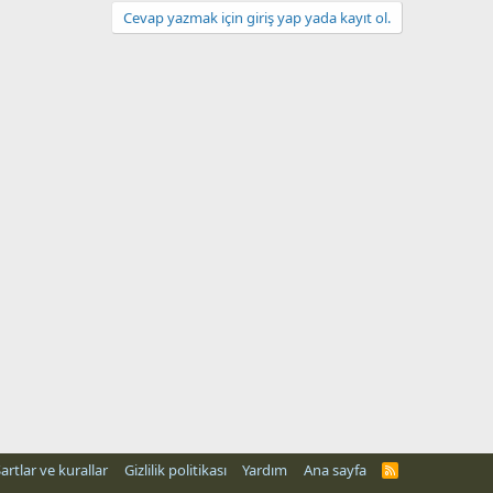
Cevap yazmak için giriş yap yada kayıt ol.
artlar ve kurallar
Gizlilik politikası
Yardım
Ana sayfa
R
S