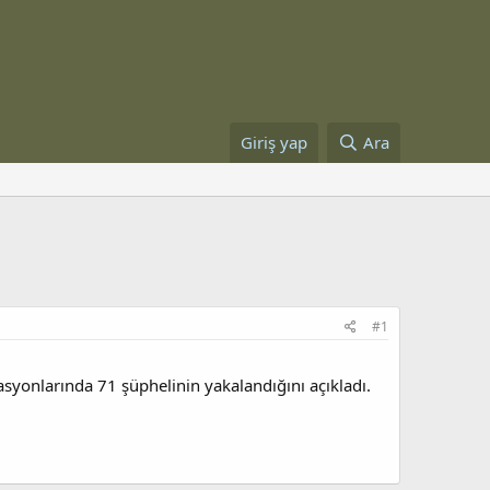
Giriş yap
Ara
#1
asyonlarında 71 şüphelinin yakalandığını açıkladı.