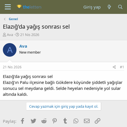
Giriş yap
Genel
Elazığ’da yağış sonrası sel
K
B
Ava
21 Nis 2026
o
a
n
ş
Ava
A
b
l
New member
u
a
y
n
u
g
21 Nis 2026
#1
b
ı
a
ç
Elazığ’da yağış sonrası sel
ş
t
Elazığ’ın Palu ilçesine bağlı Gökdere köyünde şiddetli yağışlar
l
a
sonucu sel meydana geldi. Selde heyelan nedeniyle yol sular
a
r
altında kaldı.
t
i
a
h
n
i
Cevap yazmak için giriş yap yada kayıt ol.
Facebook
Twitter
Reddit
Pinterest
Tumblr
WhatsApp
E-posta
Link
Paylaş: