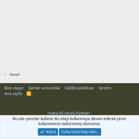
Genel
Bize ulaşın
Şartlar ve kurallar
Gizlilik politikası
Yardım
Ana sayfa
R
S
S
malta dil okulu fiyatları
-
Bu site çerezler kullanır. Bu siteyi kullanmaya devam ederek çerez
kullanımımızı kabul etmiş olursunuz.
Kabul
Daha fazla bilgi edin…