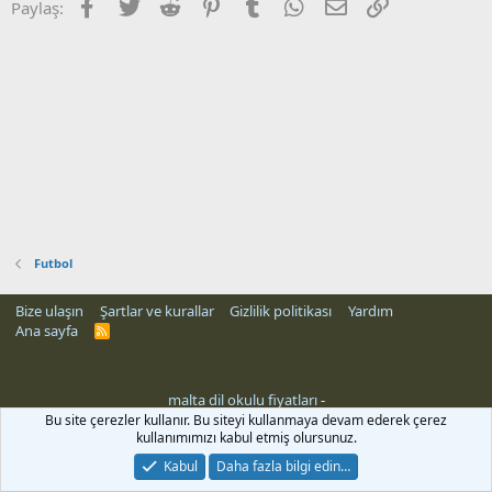
Facebook
Twitter
Reddit
Pinterest
Tumblr
WhatsApp
E-posta
Link
Paylaş:
Futbol
Bize ulaşın
Şartlar ve kurallar
Gizlilik politikası
Yardım
Ana sayfa
R
S
S
malta dil okulu fiyatları
-
i
Bu site çerezler kullanır. Bu siteyi kullanmaya devam ederek çerez
kullanımımızı kabul etmiş olursunuz.
Kabul
Daha fazla bilgi edin…