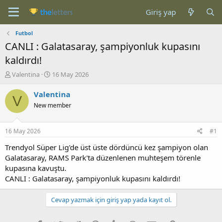
Giriş yap
Futbol
CANLI : Galatasaray, şampiyonluk kupasını
kaldırdı!
K
B
Valentina
16 May 2026
o
a
n
ş
Valentina
V
b
l
New member
u
a
y
n
u
g
16 May 2026
#1
b
ı
a
ç
Trendyol Süper Lig'de üst üste dördüncü kez şampiyon olan
ş
t
Galatasaray, RAMS Park'ta düzenlenen muhteşem törenle
l
a
kupasına kavuştu.
a
r
CANLI : Galatasaray, şampiyonluk kupasını kaldırdı!
t
i
a
h
n
i
Cevap yazmak için giriş yap yada kayıt ol.