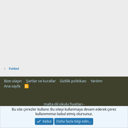
Futbol
Bize ulaşın
Şartlar ve kurallar
Gizlilik politikası
Yardım
Ana sayfa
R
S
S
malta dil okulu fiyatları
-
Bu site çerezler kullanır. Bu siteyi kullanmaya devam ederek çerez
kullanımımızı kabul etmiş olursunuz.
Kabul
Daha fazla bilgi edin…