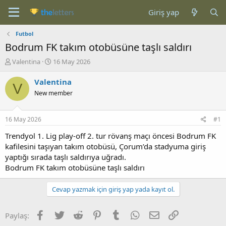
Giriş yap
Futbol
Bodrum FK takım otobüsüne taşlı saldırı
K
B
Valentina
16 May 2026
o
a
n
ş
Valentina
V
b
l
New member
u
a
y
n
u
g
16 May 2026
#1
b
ı
a
ç
Trendyol 1. Lig play-off 2. tur rövanş maçı öncesi Bodrum FK
ş
t
kafilesini taşıyan takım otobüsü, Çorum’da stadyuma giriş
l
a
yaptığı sırada taşlı saldırıya uğradı.
a
r
Bodrum FK takım otobüsüne taşlı saldırı
t
i
a
h
n
i
Cevap yazmak için giriş yap yada kayıt ol.
Facebook
Twitter
Reddit
Pinterest
Tumblr
WhatsApp
E-posta
Link
Paylaş: