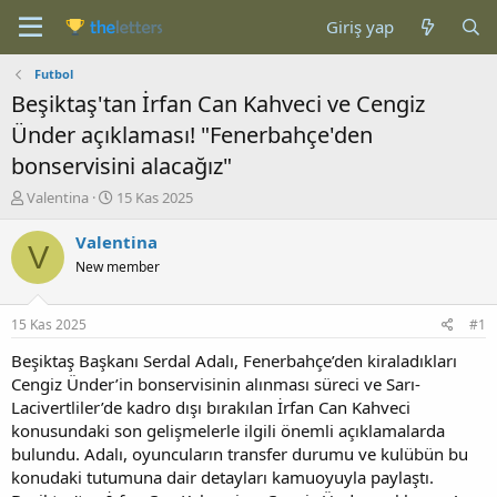
Giriş yap
Futbol
Beşiktaş'tan İrfan Can Kahveci ve Cengiz
Ünder açıklaması! "Fenerbahçe'den
bonservisini alacağız"
K
B
Valentina
15 Kas 2025
o
a
n
ş
Valentina
V
b
l
New member
u
a
y
n
u
g
15 Kas 2025
#1
b
ı
a
ç
Beşiktaş Başkanı Serdal Adalı, Fenerbahçe’den kiraladıkları
ş
t
Cengiz Ünder’in bonservisinin alınması süreci ve Sarı-
l
a
Lacivertliler’de kadro dışı bırakılan İrfan Can Kahveci
a
r
konusundaki son gelişmelerle ilgili önemli açıklamalarda
t
i
bulundu. Adalı, oyuncuların transfer durumu ve kulübün bu
a
h
konudaki tutumuna dair detayları kamuoyuyla paylaştı.
n
i