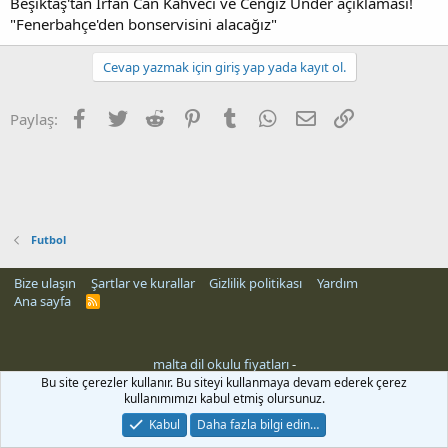
Beşiktaş'tan İrfan Can Kahveci ve Cengiz Ünder açıklaması!
"Fenerbahçe'den bonservisini alacağız"
Cevap yazmak için giriş yap yada kayıt ol.
Facebook
Twitter
Reddit
Pinterest
Tumblr
WhatsApp
E-posta
Link
Paylaş:
Futbol
Bize ulaşın
Şartlar ve kurallar
Gizlilik politikası
Yardım
Ana sayfa
R
S
S
malta dil okulu fiyatları
-
Bu site çerezler kullanır. Bu siteyi kullanmaya devam ederek çerez
kullanımımızı kabul etmiş olursunuz.
Kabul
Daha fazla bilgi edin…