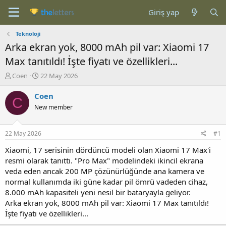
Giriş yap
Teknoloji
Arka ekran yok, 8000 mAh pil var: Xiaomi 17
Max tanıtıldı! İşte fiyatı ve özellikleri...
K
B
Coen
22 May 2026
o
a
n
ş
Coen
C
b
l
New member
u
a
y
n
u
g
22 May 2026
#1
b
ı
a
ç
Xiaomi, 17 serisinin dördüncü modeli olan Xiaomi 17 Max'i
ş
t
resmi olarak tanıttı. "Pro Max" modelindeki ikincil ekrana
l
a
veda eden ancak 200 MP çözünürlüğünde ana kamera ve
a
r
normal kullanımda iki güne kadar pil ömrü vadeden cihaz,
t
i
8.000 mAh kapasiteli yeni nesil bir bataryayla geliyor.
a
h
Arka ekran yok, 8000 mAh pil var: Xiaomi 17 Max tanıtıldı!
n
i
İşte fiyatı ve özellikleri...