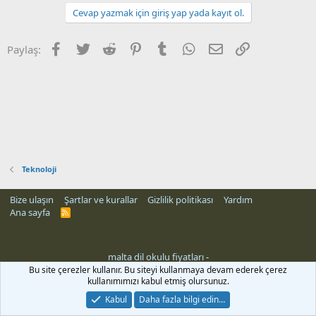
Cevap yazmak için giriş yap yada kayıt ol.
Facebook
Twitter
Reddit
Pinterest
Tumblr
WhatsApp
E-posta
Link
Paylaş:
Teknoloji
Bize ulaşın
Şartlar ve kurallar
Gizlilik politikası
Yardım
Ana sayfa
R
S
S
malta dil okulu fiyatları
-
ri
Bu site çerezler kullanır. Bu siteyi kullanmaya devam ederek çerez
kullanımımızı kabul etmiş olursunuz.
Kabul
Daha fazla bilgi edin…