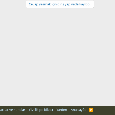
Cevap yazmak için giriş yap yada kayıt ol.
artlar ve kurallar
Gizlilik politikası
Yardım
Ana sayfa
R
S