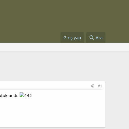
Giriş yap
Ara
#1
utuklandı.