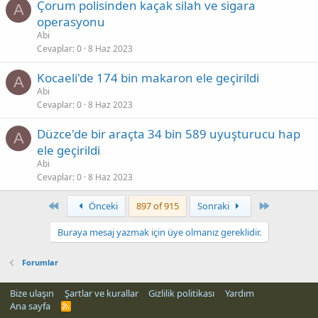
Çorum polisinden kaçak silah ve sigara
A
operasyonu
Abi
Cevaplar
0
8 Haz 2023
Kocaeli'de 174 bin makaron ele geçirildi
A
Abi
Cevaplar
0
8 Haz 2023
Düzce'de bir araçta 34 bin 589 uyuşturucu hap
A
ele geçirildi
Abi
Cevaplar
0
8 Haz 2023
First
Son
Önceki
897 of 915
Sonraki
Buraya mesaj yazmak için üye olmanız gereklidir.
Forumlar
Bize ulaşın
Şartlar ve kurallar
Gizlilik politikası
Yardım
Ana sayfa
R
S