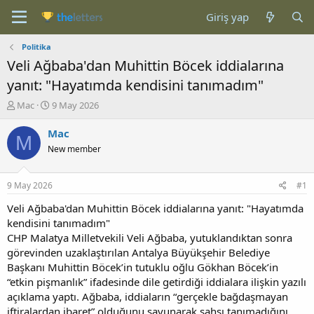
Giriş yap
Politika
Veli Ağbaba'dan Muhittin Böcek iddialarına
yanıt: "Hayatımda kendisini tanımadım"
K
B
Mac
9 May 2026
o
a
n
ş
Mac
M
b
l
New member
u
a
y
n
u
g
9 May 2026
#1
b
ı
a
ç
Veli Ağbaba'dan Muhittin Böcek iddialarına yanıt: "Hayatımda
ş
t
kendisini tanımadım"
l
a
CHP Malatya Milletvekili Veli Ağbaba, yutuklandıktan sonra
a
r
görevinden uzaklaştırılan Antalya Büyükşehir Belediye
t
i
Başkanı Muhittin Böcek’in tutuklu oğlu Gökhan Böcek’in
a
h
“etkin pişmanlık” ifadesinde dile getirdiği iddialara ilişkin yazılı
n
i
açıklama yaptı. Ağbaba, iddiaların “gerçekle bağdaşmayan
iftiralardan ibaret” olduğunu savunarak şahsı tanımadığını