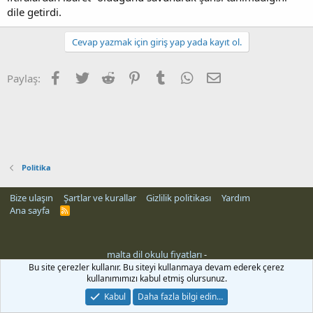
dile getirdi.
Cevap yazmak için giriş yap yada kayıt ol.
Facebook
Twitter
Reddit
Pinterest
Tumblr
WhatsApp
E-posta
Paylaş:
Politika
Bize ulaşın
Şartlar ve kurallar
Gizlilik politikası
Yardım
Ana sayfa
R
S
S
malta dil okulu fiyatları
-
Bu site çerezler kullanır. Bu siteyi kullanmaya devam ederek çerez
kullanımımızı kabul etmiş olursunuz.
Kabul
Daha fazla bilgi edin…