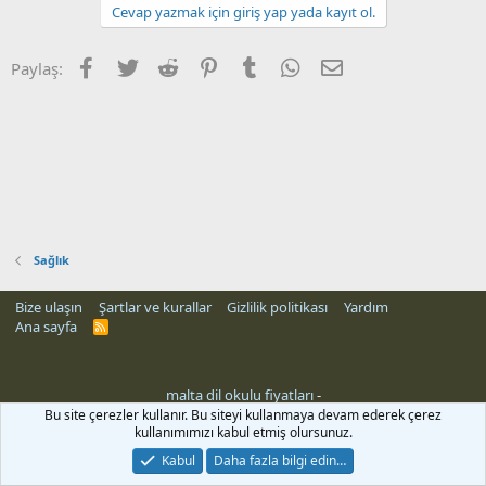
Cevap yazmak için giriş yap yada kayıt ol.
Facebook
Twitter
Reddit
Pinterest
Tumblr
WhatsApp
E-posta
Paylaş:
Sağlık
Bize ulaşın
Şartlar ve kurallar
Gizlilik politikası
Yardım
Ana sayfa
R
S
S
malta dil okulu fiyatları
-
Bu site çerezler kullanır. Bu siteyi kullanmaya devam ederek çerez
kullanımımızı kabul etmiş olursunuz.
Kabul
Daha fazla bilgi edin…