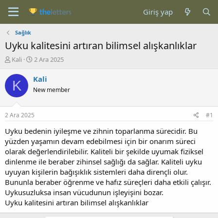
Giriş yap
Sağlık
Uyku kalitesini artıran bilimsel alışkanlıklar
K
B
Kali
2 Ara 2025
o
a
n
ş
Kali
K
b
l
New member
u
a
y
n
u
g
2 Ara 2025
#1
b
ı
a
ç
Uyku bedenin iyileşme ve zihnin toparlanma sürecidir. Bu
ş
t
yüzden yaşamın devam edebilmesi için bir onarım süreci
l
a
olarak değerlendirilebilir. Kaliteli bir şekilde uyumak fiziksel
a
r
dinlenme ile beraber zihinsel sağlığı da sağlar. Kaliteli uyku
t
i
uyuyan kişilerin bağışıklık sistemleri daha dirençli olur.
a
h
Bununla beraber öğrenme ve hafız süreçleri daha etkili çalışır.
n
i
Uykusuzluksa insan vücudunun işleyişini bozar.
Uyku kalitesini artıran bilimsel alışkanlıklar